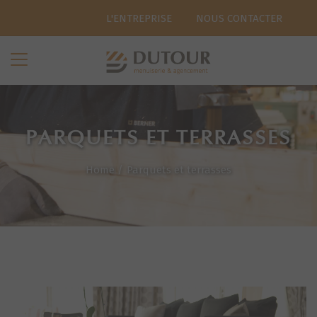
L'ENTREPRISE
NOUS CONTACTER
PARQUETS ET TERRASSES
Home
/
Parquets et terrasses