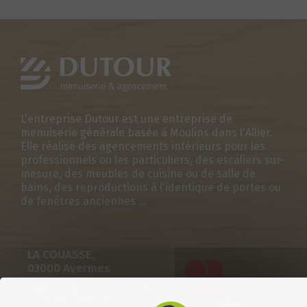
L'entreprise Dutour est une entreprise de
menuiserie générale basée à Moulins dans l'Allier.
Elle réalise des agencements intérieurs pour les
professionnels ou les particuliers, des escaliers sur-
mesure, des meubles de cuisine ou de salle de
bains, des reproductions à l'identique de portes ou
de fenêtres anciennes ...
LA COUASSE,
03000 Avermes
contact@menuiserie-